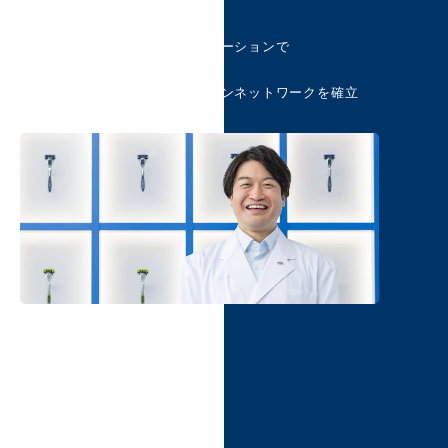
増田 玲欧
アクションとコミュニケーションで
滞りのない
効果的な
トータルサプライチェーンネットワークを確立
2022年入社 ／ 技術開発本部
山下 秀明
革新的な製品の開発に
薬事の面から関われる魅力
技術的なバックグラウンド作り、