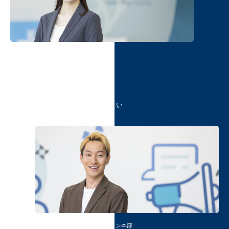
2019年入社 ／ 営業本部
瀧澤 加奈子
挑戦を応援してくれる環境で
広がる自分の可能性
女性目線での新たな提案を進めたい
2019年入社 ／ サプライチェーン本部