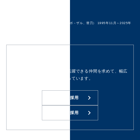
さらなるサポートを
*1 SRI＋カミソリ市場（ホルダー、ディスポ－ザル、替刃） 1995年11月～2025年
10月 各年累計販売金額
Join Us
シック・ジャパンでは、共に活躍できる仲間を求めて、
幅広
い人財を対象に随時採用を行っています。
中途採用
新卒採用