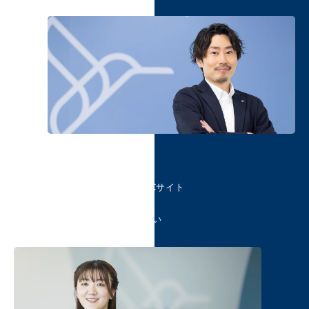
2017年入社 ／ 営業本部
梅澤 雄一
無限の可能性を秘めるECサイト
特性を生かして全社に
有益な発信をしていきたい